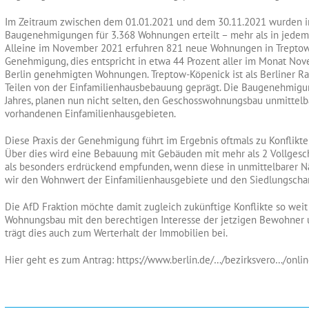
Im Zeitraum zwischen dem 01.01.2021 und dem 30.11.2021 wurden i
Baugenehmigungen für 3.368 Wohnungen erteilt – mehr als in jedem 
Alleine im November 2021 erfuhren 821 neue Wohnungen in Treptow
Genehmigung, dies entspricht in etwa 44 Prozent aller im Monat No
Berlin genehmigten Wohnungen. Treptow-Köpenick ist als Berliner Ra
Teilen von der Einfamilienhausbebauung geprägt. Die Baugenehmig
Jahres, planen nun nicht selten, den Geschosswohnungsbau unmittelb
vorhandenen Einfamilienhausgebieten.
Diese Praxis der Genehmigung führt im Ergebnis oftmals zu Konflikte
Über dies wird eine Bebauung mit Gebäuden mit mehr als 2 Vollgesc
als besonders erdrückend empfunden, wenn diese in unmittelbarer N
wir den Wohnwert der Einfamilienhausgebiete und den Siedlungschara
Die AfD Fraktion möchte damit zugleich zukünftige Konflikte so we
Wohnungsbau mit den berechtigen Interesse der jetzigen Bewohner un
trägt dies auch zum Werterhalt der Immobilien bei.
Hier geht es zum Antrag: https://www.berlin.de/…/bezirksvero…/onli