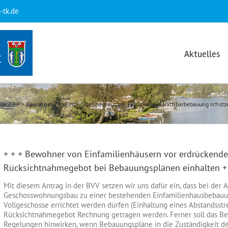
-tk.de
Aktuelles
äge
+ + + Bewohner von Einfamilienhäusern vor erdrückender Nachbarbebauung schütz
+ + + Bewohner von Einfamilienhäusern vor erdrückend
Rücksichtnahmegebot bei Bebauungsplänen einhalten +
Mit diesem Antrag in der BVV setzen wir uns dafür ein, dass bei der
Geschosswohnungsbau zu einer bestehenden Einfamilienhausbebauun
Vollgeschosse errichtet werden dürfen (Einhaltung eines Abstandsstr
Rücksichtnahmegebot Rechnung getragen werden. Ferner soll das Bez
Regelungen hinwirken, wenn Bebauungspläne in die Zuständigkeit der