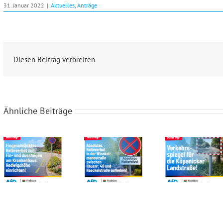
31. Januar 2022
|
Aktuelles
,
Anträge
Diesen Beitrag verbreiten
Ähnliche Beiträge
Eingeschränktes Halteverbot zum Ein- und Aussteigen am Krankenhaus Hedwigshöhe einrichten!
Absolutes Halteverbot in der Winckelmannstraße zwischen Hausnummer 48 und Haeckelstraße aufheben!
Verkehrsspiegel für die Köpenicker Landstraße!