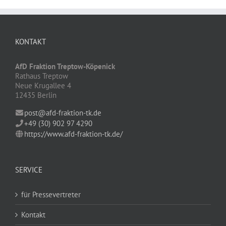
KONTAKT
AfD Fraktion Treptow-Köpenick
Rathaus Treptow
Neue Krugallee 4
12435 Berlin
post@afd-fraktion-tk.de
+49 (30) 902 97 4290
https://www.afd-fraktion-tk.de/
SERVICE
für Pressevertreter
Kontakt