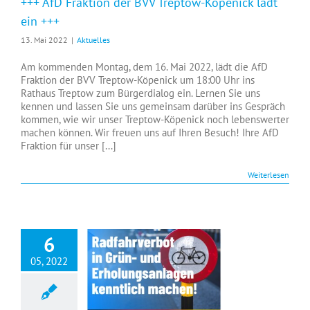
+++ AfD Fraktion der BVV Treptow-Köpenick lädt
ein +++
13. Mai 2022
|
Aktuelles
Am kommenden Montag, dem 16. Mai 2022, lädt die AfD
Fraktion der BVV Treptow-Köpenick um 18:00 Uhr ins
Rathaus Treptow zum Bürgerdialog ein. Lernen Sie uns
kennen und lassen Sie uns gemeinsam darüber ins Gespräch
kommen, wie wir unser Treptow-Köpenick noch lebenswerter
machen können. Wir freuen uns auf Ihren Besuch! Ihre AfD
Fraktion für unser [...]
Weiterlesen
6
05, 2022
+++ Antrag: Radfahrverbot in Grün- und Erholungsanlagen kenntlich machen +++