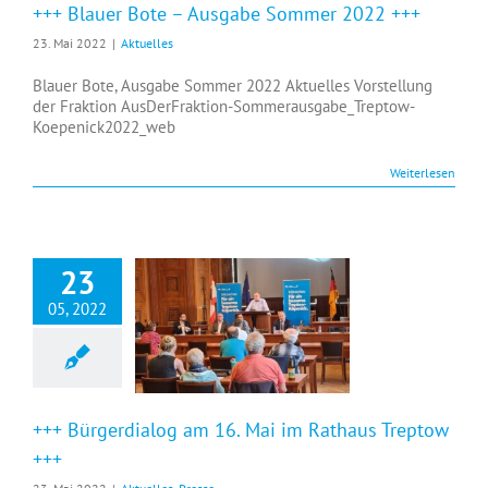
+++ Blauer Bote – Ausgabe Sommer 2022 +++
23. Mai 2022
|
Aktuelles
Blauer Bote, Ausgabe Sommer 2022 Aktuelles Vorstellung
der Fraktion AusDerFraktion-Sommerausgabe_Treptow-
Koepenick2022_web
Weiterlesen
23
05, 2022
+++ Bürgerdialog am 16. Mai im Rathaus Treptow +++
+++ Bürgerdialog am 16. Mai im Rathaus Treptow
+++