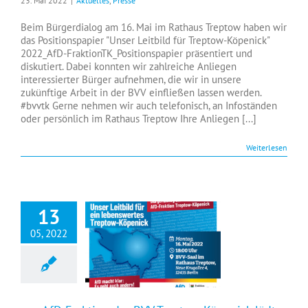
23. Mai 2022
|
Aktuelles
,
Presse
Beim Bürgerdialog am 16. Mai im Rathaus Treptow haben wir
das Positionspapier "Unser Leitbild für Treptow-Köpenick"
2022_AfD-FraktionTK_Positionspapier präsentiert und
diskutiert. Dabei konnten wir zahlreiche Anliegen
interessierter Bürger aufnehmen, die wir in unsere
zukünftige Arbeit in der BVV einfließen lassen werden.
#bvvtk Gerne nehmen wir auch telefonisch, an Infoständen
oder persönlich im Rathaus Treptow Ihre Anliegen [...]
Weiterlesen
13
05, 2022
+++ AfD Fraktion der BVV Treptow-Köpenick lädt ein +++