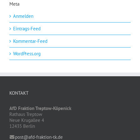
Meta
Anmelden
Eintrags-Feed
Kommentar-Feed
WordPress.org
KONTAKT
AfD Fraktion Treptow-Köpenick
Rathaus Treptow
Neue Krugallee 4
12435 Berlin
post@afd-fraktion-tk.de