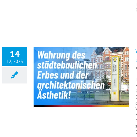
14
12, 2023
Wahrung des städtebaulichen Erbes und der architektonischen Ästhetik