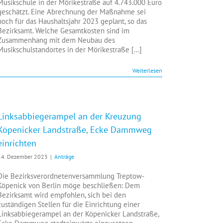
Musikschule in der Mörikestraße auf 4.743.000 Euro
geschätzt. Eine Abrechnung der Maßnahme sei
noch für das Haushaltsjahr 2023 geplant, so das
Bezirksamt. Welche Gesamtkosten sind im
Zusammenhang mit dem Neubau des
Musikschulstandortes in der Mörikestraße [...]
Weiterlesen
Linksabbiegerampel an der Kreuzung
Köpenicker Landstraße, Ecke Dammweg
einrichten
14. Dezember 2023
|
Anträge
Die Bezirksverordnetenversammlung Treptow-
Köpenick von Berlin möge beschließen: Dem
Bezirksamt wird empfohlen, sich bei den
zuständigen Stellen für die Einrichtung einer
Linksabbiegerampel an der Köpenicker Landstraße,