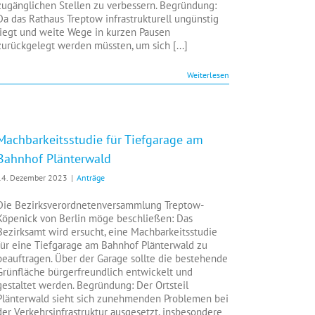
zugänglichen Stellen zu verbessern. Begründung:
Da das Rathaus Treptow infrastrukturell ungünstig
liegt und weite Wege in kurzen Pausen
zurückgelegt werden müssten, um sich [...]
Weiterlesen
Machbarkeitsstudie für Tiefgarage am
Bahnhof Plänterwald
14. Dezember 2023
|
Anträge
Die Bezirksverordnetenversammlung Treptow-
Köpenick von Berlin möge beschließen: Das
Bezirksamt wird ersucht, eine Machbarkeitsstudie
für eine Tiefgarage am Bahnhof Plänterwald zu
beauftragen. Über der Garage sollte die bestehende
Grünfläche bürgerfreundlich entwickelt und
gestaltet werden. Begründung: Der Ortsteil
Plänterwald sieht sich zunehmenden Problemen bei
der Verkehrsinfrastruktur ausgesetzt, insbesondere