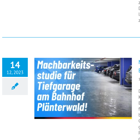
14
12, 2023
Machbarkeitsstudie für Tiefgarage am Bahnhof Plänterwald