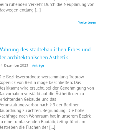
beim ruhenden Verkehr. Durch die Neuplanung von
Radwegen entlang [...]
Weiterlesen
Wahrung des städtebaulichen Erbes und
der architektonischen Ästhetik
14. Dezember 2023
|
Anträge
Die Bezirksverordnetenversammlung Treptow-
Köpenick von Berlin möge beschließen: Das
Bezirksamt wird ersucht, bei der Genehmigung von
Bauvorhaben verstärkt auf die Ästhetik der zu
errichtenden Gebäude und das
Verunstaltungsverbot nach § 9 der Berliner
Bauordnung zu achten. Begründung: Die hohe
Nachfrage nach Wohnraum hat in unserem Bezirk
zu einer umfassenden Bautätigkeit geführt. Im
Bestreben die Flächen der [...]