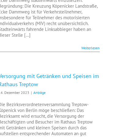
Ecke Dammweg stadteinwärts einzusetzen.
Begründung: Die Kreuzung Köpenicker Landstraße,
Ecke Dammweg ist für Verkehrsteilnehmer,
insbesondere für Teilnehmer des motorisierten
Individualverkehrs (MIV) recht unübersichtlich.
Stadteinwärts fahrende Linksabbieger haben an
dieser Stelle [...]
Weiterlesen
Versorgung mit Getränken und Speisen im
Rathaus Treptow
14. Dezember 2023
|
Anträge
Die Bezirksverordnetenversammlung Treptow-
Köpenick von Berlin möge beschließen: Das
Bezirksamt wird ersucht, die Versorgung der
Beschäftigten und Besucher im Rathaus Treptow
mit Getränken und kleinen Speisen durch das
Aufstellen entsprechender Automaten an gut