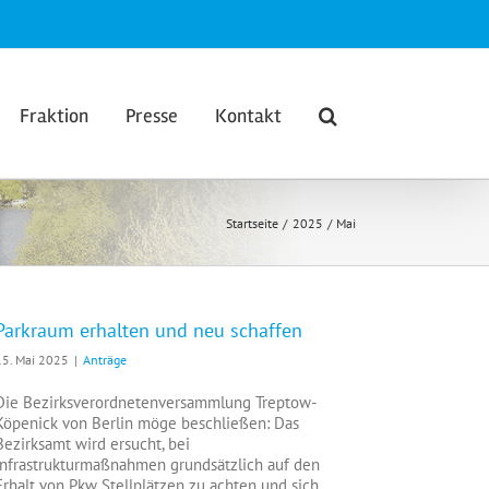
Fraktion
Presse
Kontakt
Startseite
2025
Mai
Parkraum erhalten und neu schaffen
15. Mai 2025
|
Anträge
Die Bezirksverordnetenversammlung Treptow-
Köpenick von Berlin möge beschließen: Das
Bezirksamt wird ersucht, bei
Infrastrukturmaßnahmen grundsätzlich auf den
Erhalt von Pkw Stellplätzen zu achten und sich