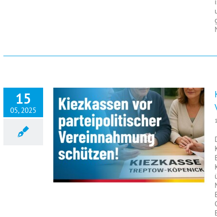
15
05, 2025
Kiezkassen vor parteipolitischer Vereinnahmung schützen