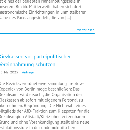
ist eines der beliebten Naherholungsziele in
unserem Bezirk. Mittlerweile haben sich drei
gastronomische Einrichtungen in unmittelbarer
Nähe des Parks angesiedelt, die von [...]
Weiterlesen
Kiezkassen vor parteipolitischer
Vereinnahmung schützen
15. Mai 2025
|
Anträge
Die Bezirksverordnetenversammlung Treptow-
Köpenick von Berlin möge beschließen: Das
Bezirksamt wird ersucht, die Organisation der
Kiezkassen ab sofort mit eigenem Personal zu
übernehmen. Begründung: Die Nichtwahl eines
Mitglieds der AfD-Fraktion zum Kiezpaten für die
Bezirksregion Altstadt/Kietz ohne erkennbaren
Grund und ohne Vorankündigung stellt eine neue
Eskalationsstufe in der undemokratischen