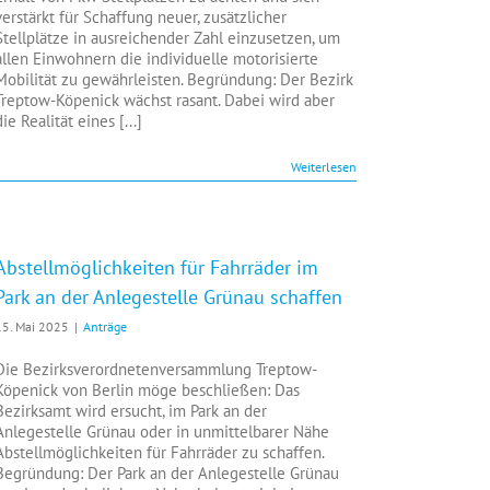
verstärkt für Schaffung neuer, zusätzlicher
Stellplätze in ausreichender Zahl einzusetzen, um
allen Einwohnern die individuelle motorisierte
Mobilität zu gewährleisten. Begründung: Der Bezirk
Treptow-Köpenick wächst rasant. Dabei wird aber
die Realität eines [...]
Weiterlesen
Abstellmöglichkeiten für Fahrräder im
Park an der Anlegestelle Grünau schaffen
15. Mai 2025
|
Anträge
Die Bezirksverordnetenversammlung Treptow-
Köpenick von Berlin möge beschließen: Das
Bezirksamt wird ersucht, im Park an der
Anlegestelle Grünau oder in unmittelbarer Nähe
Abstellmöglichkeiten für Fahrräder zu schaffen.
Begründung: Der Park an der Anlegestelle Grünau