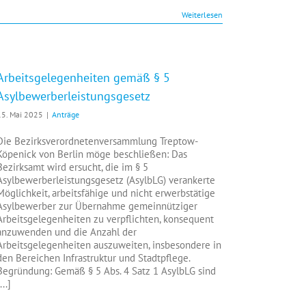
Weiterlesen
Arbeitsgelegenheiten gemäß § 5
Asylbewerberleistungsgesetz
15. Mai 2025
|
Anträge
Die Bezirksverordnetenversammlung Treptow-
Köpenick von Berlin möge beschließen: Das
Bezirksamt wird ersucht, die im § 5
Asylbewerberleistungsgesetz (AsylbLG) verankerte
Möglichkeit, arbeitsfähige und nicht erwerbstätige
Asylbewerber zur Übernahme gemeinnütziger
Arbeitsgelegenheiten zu verpflichten, konsequent
anzuwenden und die Anzahl der
Arbeitsgelegenheiten auszuweiten, insbesondere in
den Bereichen Infrastruktur und Stadtpflege.
Begründung: Gemäß § 5 Abs. 4 Satz 1 AsylbLG sind
...]