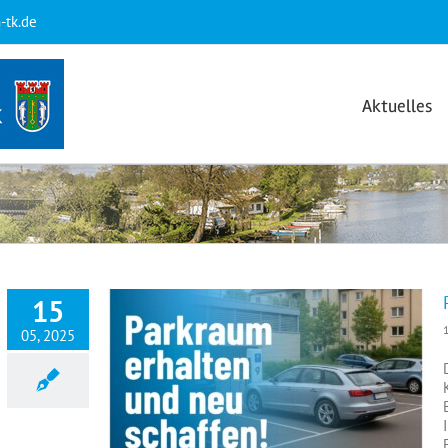
-tk.de
Aktuelles
15
05, 2025