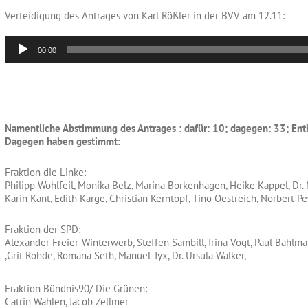
Verteidigung des Antrages von Karl Rößler in der BVV am 12.11:
Audio-
00:00
Player
Namentliche Abstimmung des Antrages : dafür: 10; dagegen: 33; Ent
Dagegen haben gestimmt:
Fraktion die Linke:
Philipp Wohlfeil, Monika Belz, Marina Borkenhagen, Heike Kappel, Dr
Karin Kant, Edith Karge, Christian Kerntopf, Tino Oestreich, Norbert P
Fraktion der SPD:
Alexander Freier-Winterwerb, Steffen Sambill, Irina Vogt, Paul Bahlm
,Grit Rohde, Romana Seth, Manuel Tyx, Dr. Ursula Walker,
Fraktion Bündnis90/ Die Grünen:
Catrin Wahlen, Jacob Zellmer