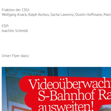
Fraktion der CDU:
Wolfgang Knack, Ralph Korbus, Sacha Lawrenz, Dustin Hoffmann, Mart
FDP:
Joachim Schmidt
Unser Flyer dazu: