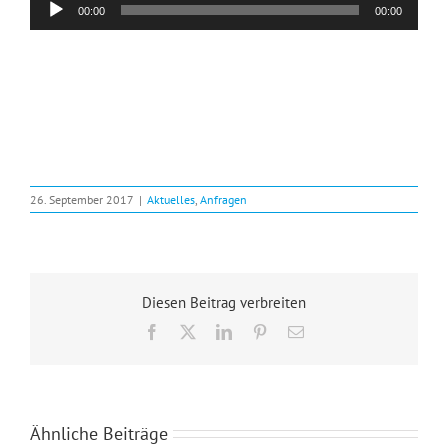
00:00
00:00
Player
26. September 2017
|
Aktuelles
,
Anfragen
Diesen Beitrag verbreiten
Facebook
X
LinkedIn
Pinterest
E-
Mail
Ähnliche Beiträge