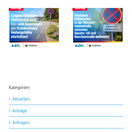
Eingeschränktes Halteverbot zum Ein- und Aussteigen am Krankenhaus Hedwigshöhe einrichten!
Absolutes Halteverbot in der Winckelmannstraße zwischen Hausnummer 48 und Haeckelstraße aufheben!
Kategorien
Aktuelles
Anträge
Anfragen