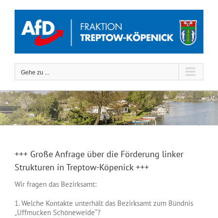
Zum
Inhalt
springen
Gehe zu ...
+++ Große Anfrage über die Förderung linker
Strukturen in Treptow-Köpenick +++
Wir fragen das Bezirksamt:
1. Welche Kontakte unterhält das Bezirksamt zum Bündnis
„Uffmucken Schöneweide“?